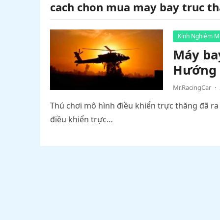
cach chon mua may bay truc t
Kinh Nghiệm M
Máy bay
Hướng 
Mr.RacingCar
·
Thú chơi mô hình điều khiển trực thăng đã ra 
điều khiển trực…