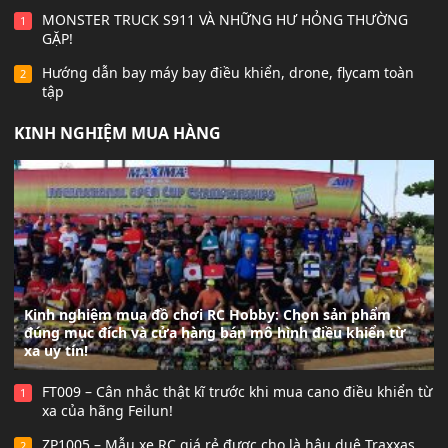
MONSTER TRUCK S911 VÀ NHỮNG HƯ HỎNG THƯỜNG
1
GẶP!
Hướng dẫn bay máy bay điều khiển, drone, flycam toàn
2
tập
KINH NGHIỆM MUA HÀNG
Kinh nghiệm mua đồ chơi RC Hobby: Chọn sản phẩm
đúng mục đích và cửa hàng bán mô hình điều khiển từ
xa uy tín!
FT009 – Cân nhắc thật kĩ trước khi mua cano điều khiển từ
1
xa của hãng Feilun!
ZP1005 – Mẫu xe RC giá rẻ được cho là hậu duệ Traxxas
2