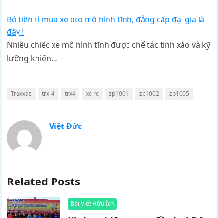
Bỏ tiền tỉ mua xe oto mô hình tĩnh, đẳng cấp đại gia là
đây !
Nhiều chiếc xe mô hình tĩnh được chế tác tinh xảo và kỹ
lưỡng khiến…
Traxxas
trx-4
trx4
xe rc
zp1001
zp1002
zp1005
Việt Đức
Related Posts
Bài Viết Hữu Ích