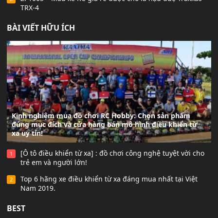
TRX-4
BÀI VIẾT HỮU ÍCH
Kinh nghiệm mua đồ chơi RC Hobby: Chọn sản phẩm
đúng mục đích và cửa hàng bán mô hình điều khiển từ
xa uy tín!
[Ô tô điều khiển từ xa] : đồ chơi công nghệ tuyệt vời cho
1
trẻ em và người lớn!
Top 6 hãng xe điều khiển từ xa đáng mua nhất tại Việt
2
Nam 2019.
BEST