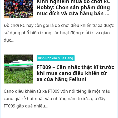
Kinh nghiệm mua đồ chơi RC
Hobby: Chọn sản phẩm đúng
mục đích và cửa hàng bán mô
hình điều khiển từ xa uy tín!
Đồ chơi RC hay còn gọi là đồ chơi điều khiển từ xa được
sử dụng phổ biến trong các hoạt động giải trí và giáo
dục….
Kinh Nghiệm Mua Hàng
FT009 – Cân nhắc thật kĩ trước
khi mua cano điều khiển từ
xa của hãng Feilun!
Cano điều khiển từ xa FT009 vốn nổi tiếng là một mẫu
cano giá rẻ hot nhất vào những năm trước, giờ đây
FT009 gặp quá nhiều…