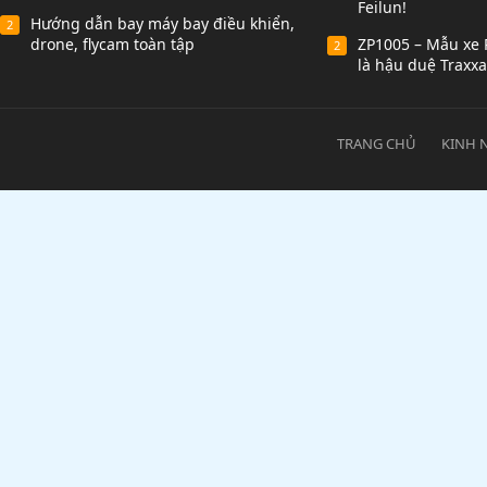
Feilun!
Hướng dẫn bay máy bay điều khiển,
2
drone, flycam toàn tập
ZP1005 – Mẫu xe 
2
là hậu duệ Traxxa
TRANG CHỦ
KINH 