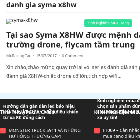
danh gia syma x8hw
Kinh Nghiệm Mua Hàng
Tại sao Syma X8HW được mệnh da
trường drone, flycam tầm trung
Mr.RacingCar
·
15/07/2017
·
0 Comment
Xin chào,chào mừng quay trở lại với series đánh giá sả
đánh giá X8HW-chiếc drone cỡ lớn,tích hợp wifi…
Kinh nghiệm mua đ
Hướng dẫn gắn đèn led báo hiệu
Chọn sản phẩm đún
THỦ THUẬT-SỬA CHỮA
cho máy bay cánh bằng điều khiển
KINH NGHIỆM MU
cửa hàng bán mô hì
từ xa RC đúng cách
xa uy tín!
MONSTER TRUCK S911 VÀ NHỮNG
FT009 – Cân nhắc 
1
1
HƯ HỎNG THƯỜNG GẶP!
mua cano điều kh