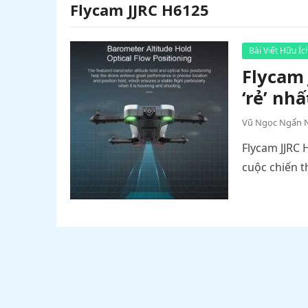
Flycam JJRC H6125
Bài Viết Hữu Íc
Flycam 
‘rẻ’ nhấ
Vũ Ngọc Ngẩn 
Flycam JJRC 
cuộc chiến t