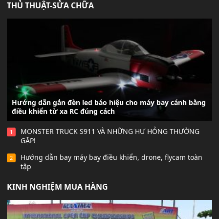
THỦ THUẬT-SỬA CHỮA
Hướng dẫn gắn đèn led báo hiệu cho máy bay cánh bằng
điều khiển từ xa RC đúng cách
MONSTER TRUCK S911 VÀ NHỮNG HƯ HỎNG THƯỜNG
1
GẶP!
Hướng dẫn bay máy bay điều khiển, drone, flycam toàn
2
tập
KINH NGHIỆM MUA HÀNG