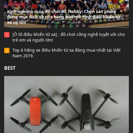
Kinh nghiệm mua đồ chơi RC Hobby: Chọn sản phẩm
đúng mục đích và cửa hàng bán mô hình điều khiển từ
xa uy tín!
[Ô tô điều khiển từ xa] : đồ chơi công nghệ tuyệt vời cho
1
trẻ em và người lớn!
Top 6 hãng xe điều khiển từ xa đáng mua nhất tại Việt
2
Nam 2019.
BEST