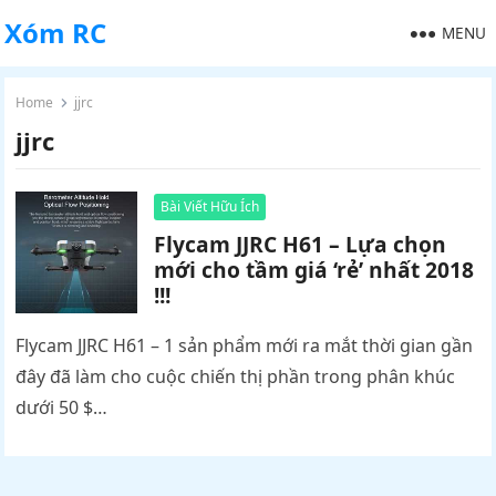
Xóm RC
MENU
Home
jjrc
jjrc
Bài Viết Hữu Ích
Flycam JJRC H61 – Lựa chọn
mới cho tầm giá ‘rẻ’ nhất 2018
!!!
Flycam JJRC H61 – 1 sản phẩm mới ra mắt thời gian gần
đây đã làm cho cuộc chiến thị phần trong phân khúc
dưới 50 $…