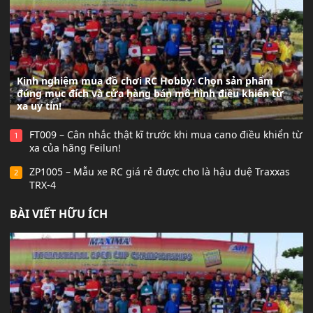
Kinh nghiệm mua đồ chơi RC Hobby: Chọn sản phẩm
đúng mục đích và cửa hàng bán mô hình điều khiển từ
xa uy tín!
FT009 – Cân nhắc thật kĩ trước khi mua cano điều khiển từ
1
xa của hãng Feilun!
ZP1005 – Mẫu xe RC giá rẻ được cho là hậu duệ Traxxas
2
TRX-4
BÀI VIẾT HỮU ÍCH