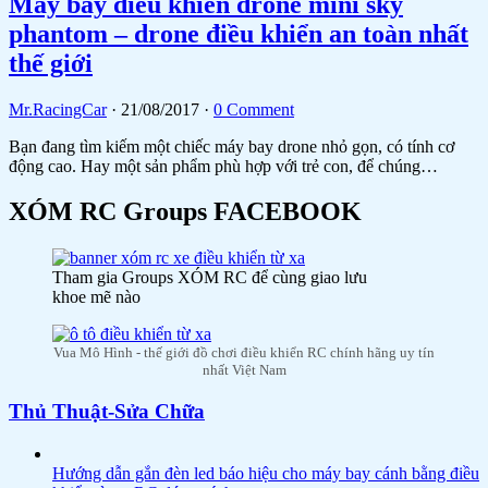
Máy bay điều khiển drone mini sky
phantom – drone điều khiển an toàn nhất
thế giới
Mr.RacingCar
·
21/08/2017
·
0 Comment
Bạn đang tìm kiếm một chiếc máy bay drone nhỏ gọn, có tính cơ
động cao. Hay một sản phẩm phù hợp với trẻ con, để chúng…
XÓM RC Groups FACEBOOK
Tham gia Groups XÓM RC để cùng giao lưu
khoe mẽ nào
Vua Mô Hình - thế giới đồ chơi điều khiển RC chính hãng uy tín
nhất Việt Nam
Thủ Thuật-Sửa Chữa
Hướng dẫn gắn đèn led báo hiệu cho máy bay cánh bằng điều