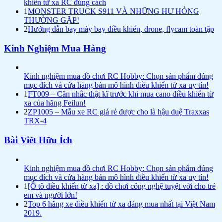
khiển từ xa RC đúng cách
1
MONSTER TRUCK S911 VÀ NHỮNG HƯ HỎNG
THƯỜNG GẶP!
2
Hướng dẫn bay máy bay điều khiển, drone, flycam toàn tập
Kinh Nghiệm Mua Hàng
Kinh nghiệm mua đồ chơi RC Hobby: Chọn sản phẩm đúng
mục đích và cửa hàng bán mô hình điều khiển từ xa uy tín!
1
FT009 – Cân nhắc thật kĩ trước khi mua cano điều khiển từ
xa của hãng Feilun!
2
ZP1005 – Mẫu xe RC giá rẻ được cho là hậu duệ Traxxas
TRX-4
Bài Viết Hữu Ích
Kinh nghiệm mua đồ chơi RC Hobby: Chọn sản phẩm đúng
mục đích và cửa hàng bán mô hình điều khiển từ xa uy tín!
1
[Ô tô điều khiển từ xa] : đồ chơi công nghệ tuyệt vời cho trẻ
em và người lớn!
2
Top 6 hãng xe điều khiển từ xa đáng mua nhất tại Việt Nam
2019.