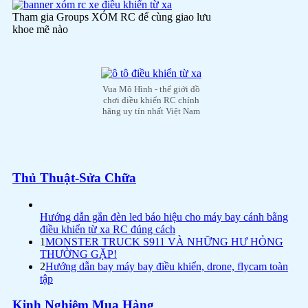
Tham gia Groups XÓM RC để cùng giao lưu
khoe mẽ nào
Vua Mô Hình - thế giới đồ
chơi điều khiển RC chính
hãng uy tín nhất Việt Nam
Thủ Thuật-Sửa Chữa
Hướng dẫn gắn đèn led báo hiệu cho máy bay cánh bằng
điều khiển từ xa RC đúng cách
1
MONSTER TRUCK S911 VÀ NHỮNG HƯ HỎNG
THƯỜNG GẶP!
2
Hướng dẫn bay máy bay điều khiển, drone, flycam toàn
tập
Kinh Nghiệm Mua Hàng