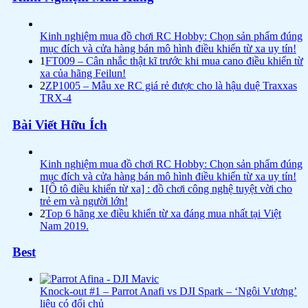
Kinh nghiệm mua đồ chơi RC Hobby: Chọn sản phẩm đúng
mục đích và cửa hàng bán mô hình điều khiển từ xa uy tín!
1
FT009 – Cân nhắc thật kĩ trước khi mua cano điều khiển từ
xa của hãng Feilun!
2
ZP1005 – Mẫu xe RC giá rẻ được cho là hậu duệ Traxxas
TRX-4
Bài Viết Hữu Ích
Kinh nghiệm mua đồ chơi RC Hobby: Chọn sản phẩm đúng
mục đích và cửa hàng bán mô hình điều khiển từ xa uy tín!
1
[Ô tô điều khiển từ xa] : đồ chơi công nghệ tuyệt vời cho
trẻ em và người lớn!
2
Top 6 hãng xe điều khiển từ xa đáng mua nhất tại Việt
Nam 2019.
Best
Knock-out #1 – Parrot Anafi vs DJI Spark – ‘Ngôi Vương’
liệu có đổi chủ