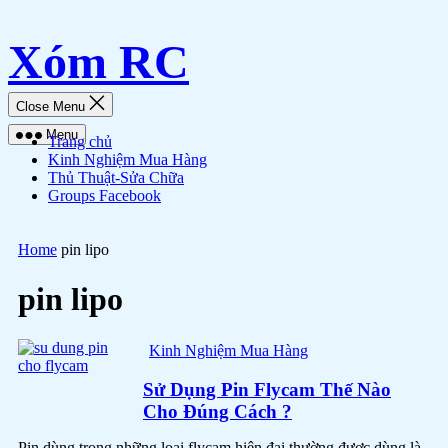
Skip
Xóm RC
to
content
Close Menu
Menu
Trang chủ
Kinh Nghiệm Mua Hàng
Thủ Thuật-Sửa Chữa
Groups Facebook
Home
pin lipo
pin lipo
Kinh Nghiệm Mua Hàng
Sử Dụng Pin Flycam Thế Nào
Cho Đúng Cách ?
Pin dùng trong những loại flycam hiện đại thường được dùng là