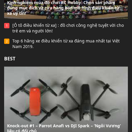
Kinh nghiệm mua đồ chơi RC Hobby: Chọn sản phẩm
đúng mục đích và cửa hàng bán mô hình điều khiển từ
xa uy tín!
[Ô tô điều khiển từ xa] : đồ chơi công nghệ tuyệt vời cho
1
trẻ em và người lớn!
Top 6 hãng xe điều khiển từ xa đáng mua nhất tại Việt
2
Nam 2019.
BEST
Knock-out #1 – Parrot Anafi vs DJI Spark – ‘Ngôi Vương’
liệu có đổi chủ