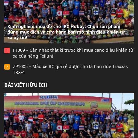
Kinh nghiệm mua đồ chơi RC Hobby: Chọn sản phẩm
đúng mục đích và cửa hàng bán mô hình điều khiển từ
xa uy tín!
FT009 – Cân nhắc thật kĩ trước khi mua cano điều khiển từ
1
xa của hãng Feilun!
ZP1005 – Mẫu xe RC giá rẻ được cho là hậu duệ Traxxas
2
TRX-4
BÀI VIẾT HỮU ÍCH