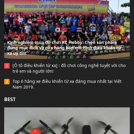
Kinh nghiệm mua đồ chơi RC Hobby: Chọn sản phẩm
đúng mục đích và cửa hàng bán mô hình điều khiển từ
xa uy tín!
[Ô tô điều khiển từ xa] : đồ chơi công nghệ tuyệt vời cho
1
trẻ em và người lớn!
Top 6 hãng xe điều khiển từ xa đáng mua nhất tại Việt
2
Nam 2019.
BEST