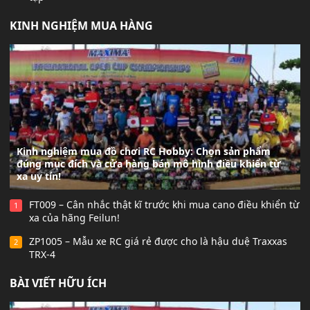
KINH NGHIỆM MUA HÀNG
Kinh nghiệm mua đồ chơi RC Hobby: Chọn sản phẩm
đúng mục đích và cửa hàng bán mô hình điều khiển từ
xa uy tín!
FT009 – Cân nhắc thật kĩ trước khi mua cano điều khiển từ
1
xa của hãng Feilun!
ZP1005 – Mẫu xe RC giá rẻ được cho là hậu duệ Traxxas
2
TRX-4
BÀI VIẾT HỮU ÍCH