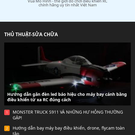
Vua Mô Hình - thế giới đồ chơi điều khiển RC
chính hãng uy tín nhất Việt Nam
THỦ THUẬT-SỬA CHỮA
Hướng dẫn gắn đèn led báo hiệu cho máy bay cánh bằng
điều khiển từ xa RC đúng cách
MONSTER TRUCK S911 VÀ NHỮNG HƯ HỎNG THƯỜNG
1
GẶP!
Hướng dẫn bay máy bay điều khiển, drone, flycam toàn
2
tập