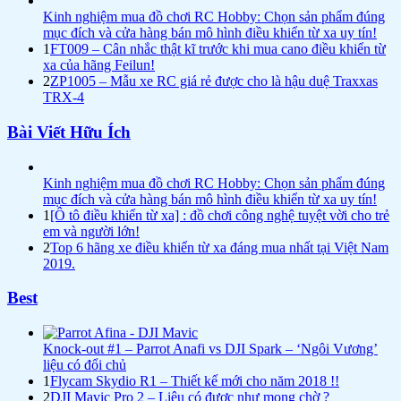
Kinh nghiệm mua đồ chơi RC Hobby: Chọn sản phẩm đúng
mục đích và cửa hàng bán mô hình điều khiển từ xa uy tín!
1
FT009 – Cân nhắc thật kĩ trước khi mua cano điều khiển từ
xa của hãng Feilun!
2
ZP1005 – Mẫu xe RC giá rẻ được cho là hậu duệ Traxxas
TRX-4
Bài Viết Hữu Ích
Kinh nghiệm mua đồ chơi RC Hobby: Chọn sản phẩm đúng
mục đích và cửa hàng bán mô hình điều khiển từ xa uy tín!
1
[Ô tô điều khiển từ xa] : đồ chơi công nghệ tuyệt vời cho trẻ
em và người lớn!
2
Top 6 hãng xe điều khiển từ xa đáng mua nhất tại Việt Nam
2019.
Best
Knock-out #1 – Parrot Anafi vs DJI Spark – ‘Ngôi Vương’
liệu có đổi chủ
1
Flycam Skydio R1 – Thiết kế mới cho năm 2018 !!
2
DJI Mavic Pro 2 – Liệu có được như mong chờ ?