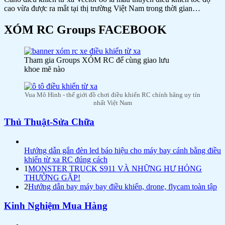
cao vừa được ra mắt tại thị trường Việt Nam trong thời gian…
XÓM RC Groups FACEBOOK
Tham gia Groups XÓM RC để cùng giao lưu
khoe mẽ nào
Vua Mô Hình - thế giới đồ chơi điều khiển RC chính hãng uy tín
nhất Việt Nam
Thủ Thuật-Sửa Chữa
Hướng dẫn gắn đèn led báo hiệu cho máy bay cánh bằng điều
khiển từ xa RC đúng cách
1
MONSTER TRUCK S911 VÀ NHỮNG HƯ HỎNG
THƯỜNG GẶP!
2
Hướng dẫn bay máy bay điều khiển, drone, flycam toàn tập
Kinh Nghiệm Mua Hàng