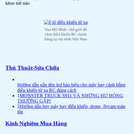
khoe mẽ nào
Vua Mô Hình - thế giới đồ
chơi điều khiển RC chính
hãng uy tín nhất Việt Nam
Thủ Thuật-Sửa Chữa
Hướng dẫn gắn đèn led báo hiệu cho máy bay cánh bằng
điều khiển từ xa RC đúng cách
1
MONSTER TRUCK S911 VÀ NHỮNG HƯ HỎNG
THƯỜNG GẶP!
2
Hướng dẫn bay máy bay điều khiển, drone, flycam toàn
tập
Kinh Nghiệm Mua Hàng