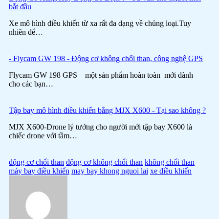
bắt đầu
Xe mô hình điều khiển từ xa rất đa dạng về chủng loại.Tuy
nhiên để…
- Flycam GW 198 - Động cơ không chổi than, công nghệ GPS
Flycam GW 198 GPS – một sản phẩm hoàn toàn mới dành
cho các bạn…
Tập bay mô hình điều khiển bằng MJX X600 - Tại sao không ?
MJX X600-Drone lý tưởng cho người mới tập bay X600 là
chiếc drone với tầm…
động cơ chổi than
động cơ không chổi than
không chổi than
máy bay điều khiển
may bay khong nguoi lai
xe điều khiển