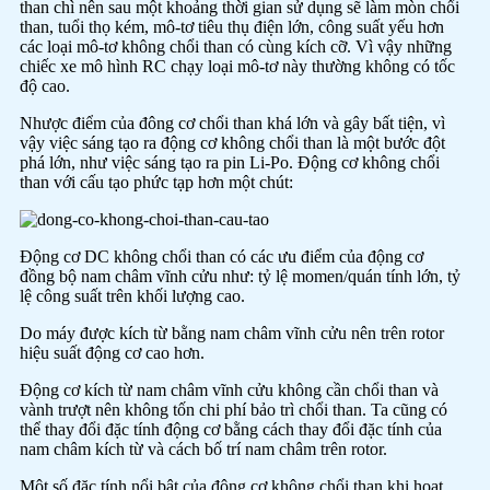
than chì nên sau một khoảng thời gian sử dụng sẽ làm mòn chổi
than, tuổi thọ kém, mô-tơ tiêu thụ điện lớn, công suất yếu hơn
các loại mô-tơ không chổi than có cùng kích cỡ. Vì vậy những
chiếc xe mô hình RC chạy loại mô-tơ này thường không có tốc
độ cao.
Nhược điểm của đông cơ chổi than khá lớn và gây bất tiện, vì
vậy việc sáng tạo ra động cơ không chổi than là một bước đột
phá lớn, như việc sáng tạo ra pin Li-Po. Động cơ không chổi
than với cấu tạo phức tạp hơn một chút:
Động cơ DC không chổi than có các ưu điểm của động cơ
đồng bộ nam châm vĩnh cửu như: tỷ lệ momen/quán tính lớn, tỷ
lệ công suất trên khối lượng cao.
Do máy được kích từ bằng nam châm vĩnh cửu nên trên rotor
hiệu suất động cơ cao hơn.
Động cơ kích từ nam châm vĩnh cửu không cần chổi than và
vành trượt nên không tốn chi phí bảo trì chổi than. Ta cũng có
thể thay đổi đặc tính động cơ bằng cách thay đổi đặc tính của
nam châm kích từ và cách bố trí nam châm trên rotor.
Một số đặc tính nổi bật của động cơ không chổi than khi hoạt