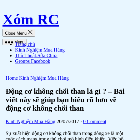
Skip
Xóm RC
to
content
Close Menu
Menu
Trang chủ
Kinh Nghiệm Mua Hàng
Thủ Thuật-Sửa Chữa
Groups Facebook
Home
Kinh Nghiệm Mua Hàng
Động cơ không chổi than là gì ? – Bài
viết này sẽ giúp bạn hiểu rõ hơn về
động cơ không chổi than
Kinh Nghiệm Mua Hàng
20/07/2017
·
0 Comment
Sự xuất hiện động cơ không chổi than trong dòng xe là một
cuộc cách mạng trong thú chơi mô hình điều khiển. Việc bổ