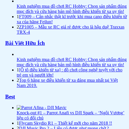
Kinh nghiệm mua đồ chơi RC Hobby: Chọn sản phẩm đúng
mục đích và cửa hàng bán mô hình điều khiển từ xa uy tín!
1
FT009 – Cân nhắc thật kĩ trước khi mua cano điều khiển từ
xa của hãng Feilun!
2
ZP1005 – Mẫu xe RC giá rẻ được cho là hậu duệ Traxxas
TRX-4
Bài Viết Hữu Ích
Kinh nghiệm mua đồ chơi RC Hobby: Chọn sản phẩm đúng
mục đích và cửa hàng bán mô hình điều khiển từ xa uy tín!
1
[Ô tô điều khiển từ xa] : đồ chơi công nghệ tuyệt vời cho
trẻ em và người lớn!
2
Top 6 hãng xe điều khiển từ xa đáng mua nhất tại Việt
Nam 2019.
Best
Knock-out #1 – Parrot Anafi vs DJI Spark – ‘Ngôi Vương’
liệu có đổi chủ
1
Flycam Skydio R1 – Thiết kế mới cho năm 2018 !!
2
DJI Mavic Pro 2 – Liệu có được như mong chờ ?