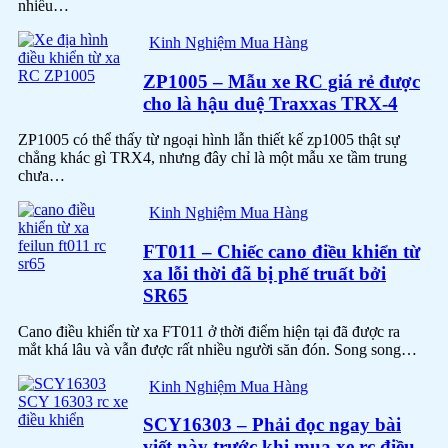
nhiều…
Kinh Nghiệm Mua Hàng
ZP1005 – Mẫu xe RC giá rẻ được
cho là hậu duệ Traxxas TRX-4
ZP1005 có thể thấy từ ngoại hình lẫn thiết kế zp1005 thật sự
chẳng khác gì TRX4, nhưng đây chỉ là một mẫu xe tầm trung
chưa…
Kinh Nghiệm Mua Hàng
FT011 – Chiếc cano điều khiển từ
xa lỗi thời đã bị phế truất bởi
SR65
Cano điều khiển từ xa FT011 ở thời điểm hiện tại đã được ra
mắt khá lâu và vẫn được rất nhiều người săn đón. Song song…
Kinh Nghiệm Mua Hàng
SCY16303 – Phải đọc ngay bài
viết này trước khi mua xe rc điều