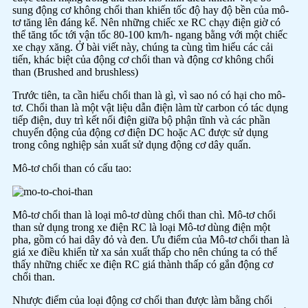
sung động cơ không chổi than khiến tốc độ hay độ bền của mô-
tơ tăng lên đáng kể. Nên những chiếc xe RC chạy điện giờ có
thể tăng tốc tới vận tốc 80-100 km/h- ngang bằng với một chiếc
xe chạy xăng. Ở bài viết này, chúng ta cùng tìm hiểu các cải
tiến, khác biệt của động cơ chổi than và động cơ không chổi
than (Brushed and brushless)
Trước tiên, ta cần hiểu chổi than là gì, vì sao nó có hại cho mô-
tơ. Chổi than là một vật liệu dẫn điện làm từ carbon có tác dụng
tiếp điện, duy trì kết nối điện giữa bộ phận tĩnh và các phần
chuyển động của động cơ điện DC hoặc AC được sử dụng
trong công nghiệp sản xuất sử dụng động cơ dây quấn.
Mô-tơ chổi than có cấu tao:
Mô-tơ chổi than là loại mô-tơ dùng chổi than chì. Mô-tơ chổi
than sử dụng trong xe điện RC là loại Mô-tơ dùng điện một
pha, gồm có hai dây đỏ và đen. Ưu điểm của Mô-tơ chổi than là
giá xe điều khiển từ xa sản xuất thấp cho nên chúng ta có thể
thấy những chiếc xe điện RC giá thành thấp có gắn động cơ
chổi than.
Nhược điểm của loại động cơ chổi than được làm bằng chổi