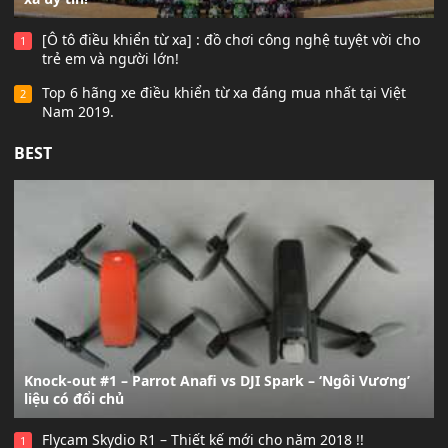
[Ô tô điều khiển từ xa] : đồ chơi công nghệ tuyệt vời cho
1
trẻ em và người lớn!
Top 6 hãng xe điều khiển từ xa đáng mua nhất tại Việt
2
Nam 2019.
BEST
Knock-out #1 – Parrot Anafi vs DJI Spark – ‘Ngôi Vương’
liệu có đổi chủ
Flycam Skydio R1 – Thiết kế mới cho năm 2018 !!
1