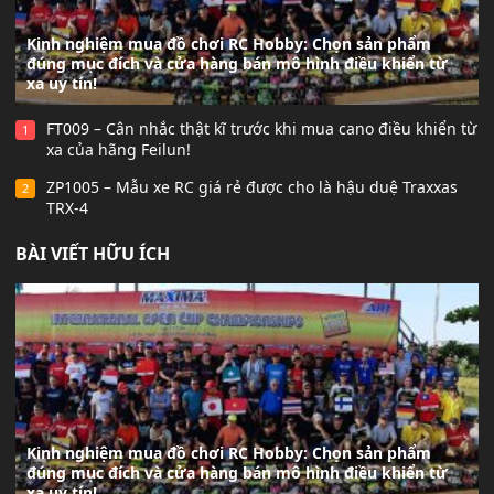
Kinh nghiệm mua đồ chơi RC Hobby: Chọn sản phẩm
đúng mục đích và cửa hàng bán mô hình điều khiển từ
xa uy tín!
FT009 – Cân nhắc thật kĩ trước khi mua cano điều khiển từ
1
xa của hãng Feilun!
ZP1005 – Mẫu xe RC giá rẻ được cho là hậu duệ Traxxas
2
TRX-4
BÀI VIẾT HỮU ÍCH
Kinh nghiệm mua đồ chơi RC Hobby: Chọn sản phẩm
đúng mục đích và cửa hàng bán mô hình điều khiển từ
xa uy tín!