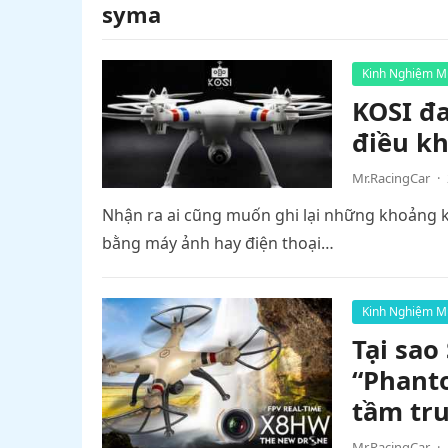
syma
Kinh Nghiệm M
KOSI đa
điều kh
Mr.RacingCar
·
Nhận ra ai cũng muốn ghi lại những khoảng k
bằng máy ảnh hay điện thoại…
Kinh Nghiệm M
Tại sa
“Phanto
tầm tr
Mr.RacingCar
·