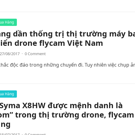
ua Hàng
ng dần thống trị thị trường máy b
iển drone flycam Việt Nam
27/08/2017
·
0 Comment
hắc độc đáo trong những chuyến đi. Tuy nhiên việc chụp ả
ua Hàng
o Syma X8HW được mệnh danh là
m” trong thị trường drone, flycam
ung
15/07/2017
·
0 Comment