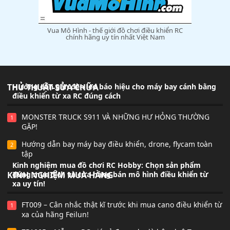
Vua Mô Hình - thế giới đồ chơi điều khiển RC
chính hãng uy tín nhất Việt Nam
THỦ THUẬT-SỬA CHỮA
Hướng dẫn gắn đèn led báo hiệu cho máy bay cánh bằng
điều khiển từ xa RC đúng cách
MONSTER TRUCK S911 VÀ NHỮNG HƯ HỎNG THƯỜNG
1
GẶP!
Hướng dẫn bay máy bay điều khiển, drone, flycam toàn
2
tập
Kinh nghiệm mua đồ chơi RC Hobby: Chọn sản phẩm
KINH NGHIỆM MUA HÀNG
đúng mục đích và cửa hàng bán mô hình điều khiển từ
xa uy tín!
FT009 – Cân nhắc thật kĩ trước khi mua cano điều khiển từ
1
xa của hãng Feilun!