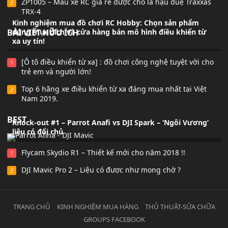
ZP1005 – Mẫu xe RC giá rẻ được cho là hậu duệ Traxxas
2
TRX-4
Kinh nghiệm mua đồ chơi RC Hobby: Chọn sản phẩm
BÀI VIẾT HỮU ÍCH
đúng mục đích và cửa hàng bán mô hình điều khiển từ
xa uy tín!
[Ô tô điều khiển từ xa] : đồ chơi công nghệ tuyệt vời cho
1
trẻ em và người lớn!
Top 6 hãng xe điều khiển từ xa đáng mua nhất tại Việt
2
Nam 2019.
BEST
Knock-out #1 – Parrot Anafi vs DJI Spark – ‘Ngôi Vương’
liệu có đổi chủ
Flycam Skydio R1 – Thiết kế mới cho năm 2018 !!
1
DJI Mavic Pro 2 – Liệu có được như mong chờ ?
2
TRANG CHỦ
KINH NGHIỆM MUA HÀNG
THỦ THUẬT-SỬA CHỮA
GROUPS FACEBOOK