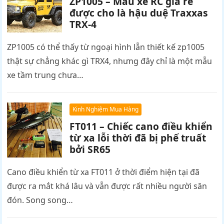
ZP1005 – Mẫu xe RC giá rẻ
được cho là hậu duệ Traxxas
TRX-4
ZP1005 có thể thấy từ ngoại hình lẫn thiết kế zp1005
thật sự chẳng khác gì TRX4, nhưng đây chỉ là một mẫu
xe tầm trung chưa…
Kinh Nghiệm Mua Hàng
FT011 – Chiếc cano điều khiển
từ xa lỗi thời đã bị phế truất
bởi SR65
Cano điều khiển từ xa FT011 ở thời điểm hiện tại đã
được ra mắt khá lâu và vẫn được rất nhiều người săn
đón. Song song…