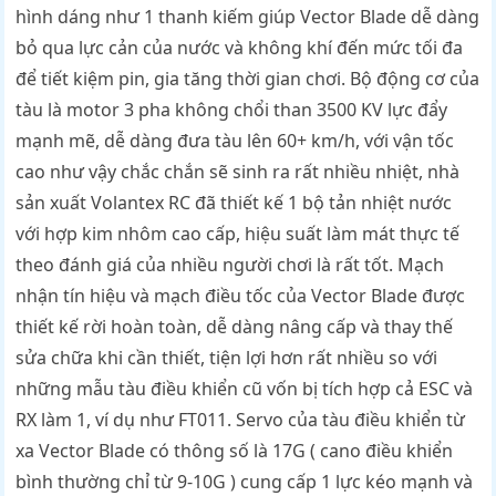
hình dáng như 1 thanh kiếm giúp Vector Blade dễ dàng
bỏ qua lực cản của nước và không khí đến mức tối đa
để tiết kiệm pin, gia tăng thời gian chơi. Bộ động cơ của
tàu là motor 3 pha không chổi than 3500 KV lực đẩy
mạnh mẽ, dễ dàng đưa tàu lên 60+ km/h, với vận tốc
cao như vậy chắc chắn sẽ sinh ra rất nhiều nhiệt, nhà
sản xuất Volantex RC đã thiết kế 1 bộ tản nhiệt nước
với hợp kim nhôm cao cấp, hiệu suất làm mát thực tế
theo đánh giá của nhiều người chơi là rất tốt. Mạch
nhận tín hiệu và mạch điều tốc của Vector Blade được
thiết kế rời hoàn toàn, dễ dàng nâng cấp và thay thế
sửa chữa khi cần thiết, tiện lợi hơn rất nhiều so với
những mẫu tàu điều khiển cũ vốn bị tích hợp cả ESC và
RX làm 1, ví dụ như FT011. Servo của tàu điều khiển từ
xa Vector Blade có thông số là 17G ( cano điều khiển
bình thường chỉ từ 9-10G ) cung cấp 1 lực kéo mạnh và