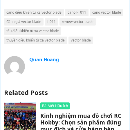
cano điều khiển từ xa vector blade
cano FT011
cano vector blade
đánh giá vector blade
ft011
review vector blade
tàu điều khiển từ xa vector blade
thuyền điều khiển từ xa vector blade
vector blade
Quan Hoang
Related Posts
Bài Viết Hữu Ích
Kinh nghiệm mua đồ chơi RC
Hobby: Chọn sản phẩm đúng
mục đích và cửa hàng bán mô