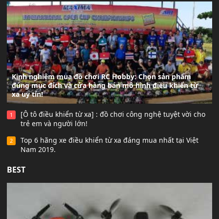
Kinh nghiệm mua đồ chơi RC Hobby: Chọn sản phẩm
đúng mục đích và cửa hàng bán mô hình điều khiển từ
xa uy tín!
[Ô tô điều khiển từ xa] : đồ chơi công nghệ tuyệt vời cho
1
trẻ em và người lớn!
Top 6 hãng xe điều khiển từ xa đáng mua nhất tại Việt
2
Nam 2019.
BEST