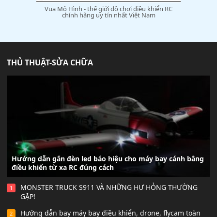
Vua Mô Hình - thế giới đồ chơi điều khiển RC
chính hãng uy tín nhất Việt Nam
THỦ THUẬT-SỬA CHỮA
Hướng dẫn gắn đèn led báo hiệu cho máy bay cánh bằng
điều khiển từ xa RC đúng cách
MONSTER TRUCK S911 VÀ NHỮNG HƯ HỎNG THƯỜNG
1
GẶP!
Hướng dẫn bay máy bay điều khiển, drone, flycam toàn
2