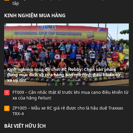
tập
KINH NGHIỆM MUA HÀNG
Kinh nghiệm mua đồ chơi RC Hobby: Chọn sản phẩm
đúng mục đích và cửa hàng bán mô hình điều khiển từ
xa uy tín!
FT009 – Cân nhắc thật kĩ trước khi mua cano điều khiển từ
1
xa của hãng Feilun!
ZP1005 – Mẫu xe RC giá rẻ được cho là hậu duệ Traxxas
2
TRX-4
BÀI VIẾT HỮU ÍCH