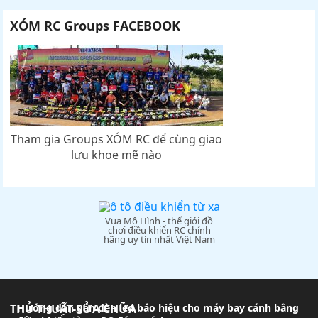
XÓM RC Groups FACEBOOK
Tham gia Groups XÓM RC để cùng giao
lưu khoe mẽ nào
Vua Mô Hình - thế giới đồ
chơi điều khiển RC chính
hãng uy tín nhất Việt Nam
THỦ THUẬT-SỬA CHỮA
Hướng dẫn gắn đèn led báo hiệu cho máy bay cánh bằng