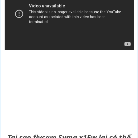
Tại sao flycam Syma x15w lại có thể