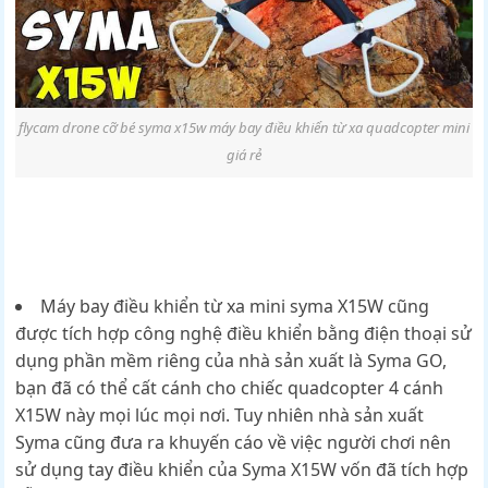
flycam drone cỡ bé syma x15w máy bay điều khiển từ xa quadcopter mini
giá rẻ
Máy bay điều khiển từ xa mini syma X15W cũng
được tích hợp công nghệ điều khiển bằng điện thoại sử
dụng phần mềm riêng của nhà sản xuất là Syma GO,
bạn đã có thể cất cánh cho chiếc quadcopter 4 cánh
X15W này mọi lúc mọi nơi. Tuy nhiên nhà sản xuất
Syma cũng đưa ra khuyến cáo về việc người chơi nên
sử dụng tay điều khiển của Syma X15W vốn đã tích hợp