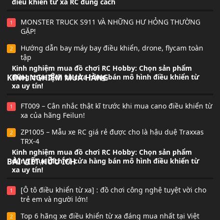
điều khiển từ xa RC đúng cách
MONSTER TRUCK S911 VÀ NHỮNG HƯ HỎNG THƯỜNG
1
GẶP!
Hướng dẫn bay máy bay điều khiển, drone, flycam toàn
2
tập
Kinh nghiệm mua đồ chơi RC Hobby: Chọn sản phẩm
KINH NGHIỆM MUA HÀNG
đúng mục đích và cửa hàng bán mô hình điều khiển từ
xa uy tín!
FT009 – Cân nhắc thật kĩ trước khi mua cano điều khiển từ
1
xa của hãng Feilun!
ZP1005 – Mẫu xe RC giá rẻ được cho là hậu duệ Traxxas
2
TRX-4
Kinh nghiệm mua đồ chơi RC Hobby: Chọn sản phẩm
BÀI VIẾT HỮU ÍCH
đúng mục đích và cửa hàng bán mô hình điều khiển từ
xa uy tín!
[Ô tô điều khiển từ xa] : đồ chơi công nghệ tuyệt vời cho
1
trẻ em và người lớn!
Top 6 hãng xe điều khiển từ xa đáng mua nhất tại Việt
2