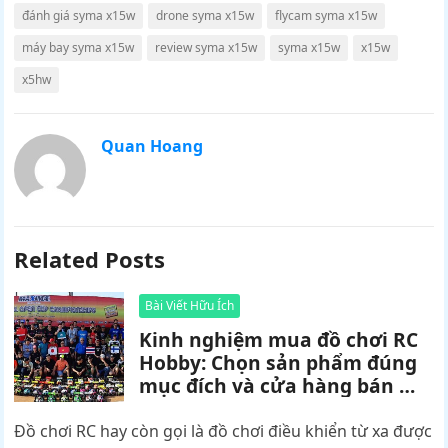
đánh giá syma x15w
drone syma x15w
flycam syma x15w
máy bay syma x15w
review syma x15w
syma x15w
x15w
x5hw
Quan Hoang
Related Posts
Bài Viết Hữu Ích
Kinh nghiệm mua đồ chơi RC
Hobby: Chọn sản phẩm đúng
mục đích và cửa hàng bán mô
hình điều khiển từ xa uy tín!
Đồ chơi RC hay còn gọi là đồ chơi điều khiển từ xa được