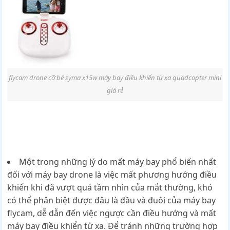
flycam drone cỡ bé syma x15w máy bay điều khiển từ xa quadcopter mini
giá rẻ
Một trong những lý do mất máy bay phổ biến nhất
đối với máy bay drone là việc mất phương hướng điều
khiển khi đã vượt quá tầm nhìn của mắt thường, khó
có thể phân biệt được đâu là đầu và đuôi của máy bay
flycam, dễ dẫn đến việc ngược cần điều hướng và mất
máy bay điều khiển từ xa. Để tránh những trường hợp