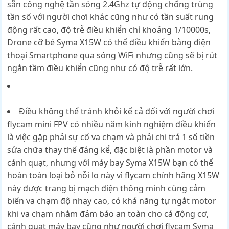
sẵn công nghệ tần sóng 2.4Ghz tự động chống trùng
tần số với người chơi khác cũng như có tần suất rung
động rất cao, độ trễ điều khiển chỉ khoảng 1/10000s,
Drone cỡ bé Syma X15W có thể điều khiển bằng điện
thoại Smartphone qua sóng WiFi nhưng cũng sẽ bị rút
ngắn tầm điều khiển cũng như có độ trễ rất lớn.
Điều không thể tránh khỏi kể cả đối với người chơi
flycam mini FPV có nhiều năm kinh nghiệm điều khiển
là việc gặp phải sự cố va chạm và phải chi trả 1 số tiền
sửa chữa thay thế đáng kể, đặc biệt là phần motor và
cánh quạt, nhưng với máy bay Syma X15W bạn có thể
hoàn toàn loại bỏ nỗi lo này vì flycam chính hãng X15W
này được trang bị mạch điện thông minh cùng cảm
biến va chạm độ nhạy cao, có khả năng tự ngắt motor
khi va chạm nhằm đảm bảo an toàn cho cả động cơ,
cánh quạt máy bay cũng như người chơi flycam Syma