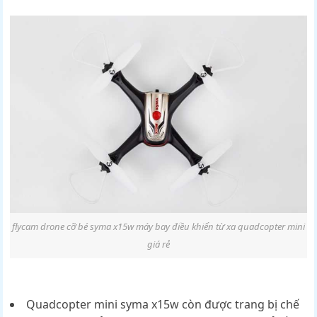
flycam drone cỡ bé syma x15w máy bay điều khiển từ xa quadcopter mini
giá rẻ
Quadcopter mini syma x15w còn được trang bị chế