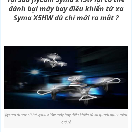
đánh bại máy bay điều khiển từ xa
Syma X5HW dù chỉ mới ra mắt ?
flycam drone cỡ bé syma x15w máy bay điều khiển từ xa quadcopter mini
giá rẻ